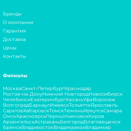
Бренд
О компании
Гарантия
Доставка
Цены
Контакты
Филиалы
Москва
Санкт-Петербург
Краснодар
Ростов-на-Дону
Нижний Новгород
Новосибирск
Челябинск
Екатеринбург
Казань
Уфа
Воронеж
Волгоград
Барнаул
Ижевск
Тольятти
Ярославль
Саратов
Хабаровск
Томск
Тюмень
Иркутск
Самара
Омск
Красноярск
Пермь
Ульяновск
Киров
Архангельск
Астрахань
Белгород
Благовещенск
Брянск
Владивосток
Владикавказ
Владимир