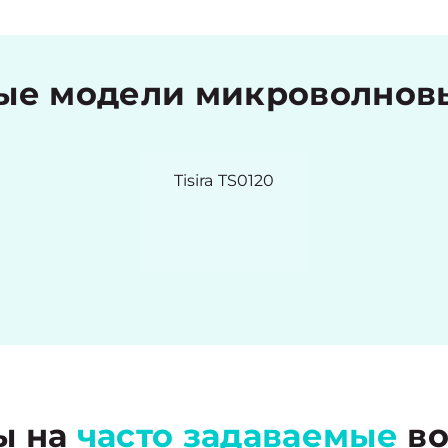
е модели микроволновых
Tisira TS0120
ы на
часто задаваемые
во