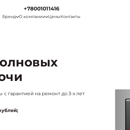
+78001011416
Бренд
О компании
Цены
Контакты
волновых
Сочи
ды с гарантией на ремонт до 3-х лет
рублей;