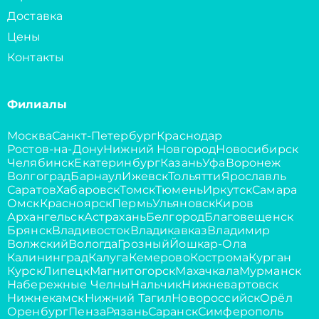
Доставка
Цены
Контакты
Филиалы
Москва
Санкт-Петербург
Краснодар
Ростов-на-Дону
Нижний Новгород
Новосибирск
Челябинск
Екатеринбург
Казань
Уфа
Воронеж
Волгоград
Барнаул
Ижевск
Тольятти
Ярославль
Саратов
Хабаровск
Томск
Тюмень
Иркутск
Самара
Омск
Красноярск
Пермь
Ульяновск
Киров
Архангельск
Астрахань
Белгород
Благовещенск
Брянск
Владивосток
Владикавказ
Владимир
Волжский
Вологда
Грозный
Йошкар-Ола
Калининград
Калуга
Кемерово
Кострома
Курган
Курск
Липецк
Магнитогорск
Махачкала
Мурманск
Набережные Челны
Нальчик
Нижневартовск
Нижнекамск
Нижний Тагил
Новороссийск
Орёл
Оренбург
Пенза
Рязань
Саранск
Симферополь