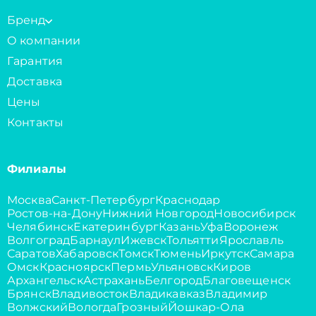
Бренд
О компании
Гарантия
Доставка
Цены
Контакты
Филиалы
Москва
Санкт-Петербург
Краснодар
Ростов-на-Дону
Нижний Новгород
Новосибирск
Челябинск
Екатеринбург
Казань
Уфа
Воронеж
Волгоград
Барнаул
Ижевск
Тольятти
Ярославль
Саратов
Хабаровск
Томск
Тюмень
Иркутск
Самара
Омск
Красноярск
Пермь
Ульяновск
Киров
Архангельск
Астрахань
Белгород
Благовещенск
Брянск
Владивосток
Владикавказ
Владимир
Волжский
Вологда
Грозный
Йошкар-Ола