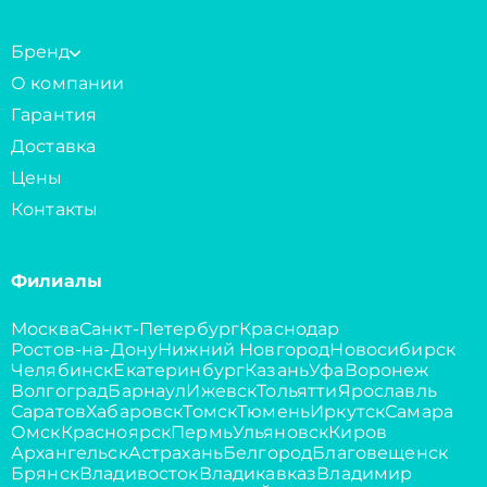
Бренд
О компании
Гарантия
Доставка
Цены
Контакты
Филиалы
Москва
Санкт-Петербург
Краснодар
Ростов-на-Дону
Нижний Новгород
Новосибирск
Челябинск
Екатеринбург
Казань
Уфа
Воронеж
Волгоград
Барнаул
Ижевск
Тольятти
Ярославль
Саратов
Хабаровск
Томск
Тюмень
Иркутск
Самара
Омск
Красноярск
Пермь
Ульяновск
Киров
Архангельск
Астрахань
Белгород
Благовещенск
Брянск
Владивосток
Владикавказ
Владимир