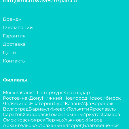
info@microwaves-repair.ru
Бренд
О компании
Гарантия
Доставка
Цены
Контакты
Филиалы
Москва
Санкт-Петербург
Краснодар
Ростов-на-Дону
Нижний Новгород
Новосибирск
Челябинск
Екатеринбург
Казань
Уфа
Воронеж
Волгоград
Барнаул
Ижевск
Тольятти
Ярославль
Саратов
Хабаровск
Томск
Тюмень
Иркутск
Самара
Омск
Красноярск
Пермь
Ульяновск
Киров
Архангельск
Астрахань
Белгород
Благовещенск