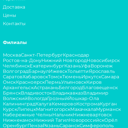
Доставка
Цены
Контакты
Филиалы
Москва
Санкт-Петербург
Краснодар
Ростов-на-Дону
Нижний Новгород
Новосибирск
Челябинск
Екатеринбург
Казань
Уфа
Воронеж
Волгоград
Барнаул
Ижевск
Тольятти
Ярославль
Саратов
Хабаровск
Томск
Тюмень
Иркутск
Самара
Омск
Красноярск
Пермь
Ульяновск
Киров
Архангельск
Астрахань
Белгород
Благовещенск
Брянск
Владивосток
Владикавказ
Владимир
Волжский
Вологда
Грозный
Йошкар-Ола
Калининград
Калуга
Кемерово
Кострома
Курган
Курск
Липецк
Магнитогорск
Махачкала
Мурманск
Набережные Челны
Нальчик
Нижневартовск
Нижнекамск
Нижний Тагил
Новороссийск
Орёл
Оренбург
Пенза
Рязань
Саранск
Симферополь